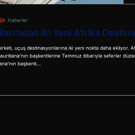
Haberler
lları’ndan İki Yeni Afrika Desti
rketi, uçuş destinasyonlarına iki yeni nokta daha ekliyor. Afr
ritiana’nın başkentlerine Temmuz itibarıyla seferler düze
Ghana’nın başkenti…