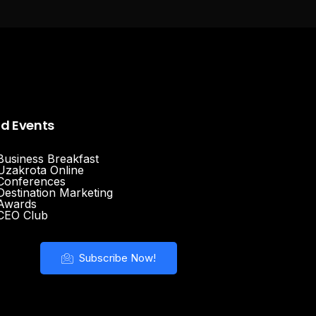
nd Events
Business Breakfast
Uzakrota Online
Conferences
Destination Marketing
Awards
CEO Club
Subscribe Now!