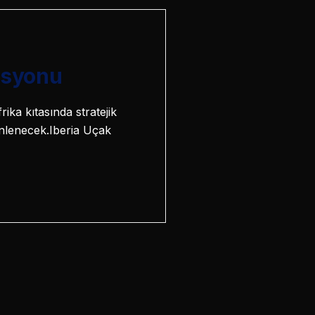
nasyonu
ika kıtasında stratejik
nlenecek.Iberia Uçak