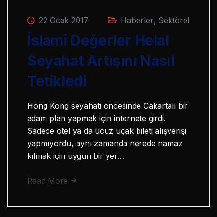
22 Ocak 2017
Haberler
,
Sektörel
İslami Değerler Helal
Seyahat Artışını Nasıl
Tetikledi
Hong Kong seyahati öncesinde Cakartalı bir
adam plan yapmak için internete girdi.
Sadece otel ya da ucuz uçak bileti alışverişi
yapmıyordu, aynı zamanda nerede namaz
kılmak için uygun bir yer…
Read More