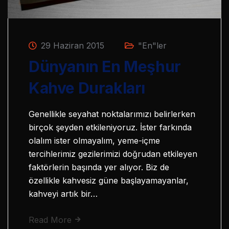
29 Haziran 2015
"En"ler
Dünyanın En Meşhur
Kahve Durakları
Genellikle seyahat noktalarımızı belirlerken
birçok şeyden etkileniyoruz. İster farkında
olalım ister olmayalım, yeme-içme
tercihlerimiz gezilerimizi doğrudan etkileyen
faktörlerin başında yer alıyor. Biz de
özellikle kahvesiz güne başlayamayanlar,
kahveyi artık bir…
Read More