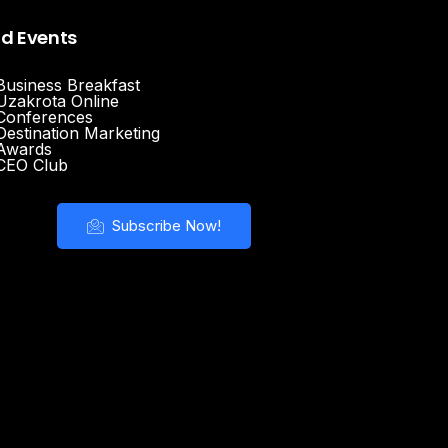
nd Events
Business Breakfast
Uzakrota Online
Conferences
Destination Marketing
Awards
CEO Club
Subscribe Now!