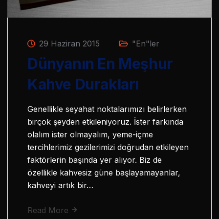
29 Haziran 2015
"En"ler
Dünyanın En Meşhur
Kahve Durakları
Genellikle seyahat noktalarımızı belirlerken
birçok şeyden etkileniyoruz. İster farkında
olalım ister olmayalım, yeme-içme
tercihlerimiz gezilerimizi doğrudan etkileyen
faktörlerin başında yer alıyor. Biz de
özellikle kahvesiz güne başlayamayanlar,
kahveyi artık bir…
Read More