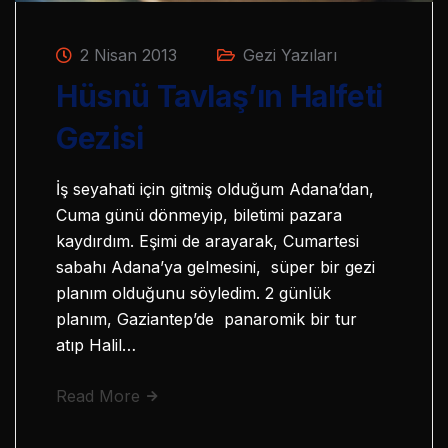
2 Nisan 2013
Gezi Yazıları
Hüsnü Tavlaş’ın Halfeti
Gezisi
İş seyahati için gitmiş olduğum Adana’dan,
Cuma günü dönmeyip, biletimi pazara
kaydırdım. Eşimi de arayarak, Cumartesi
sabahı Adana’ya gelmesini, süper bir gezi
planım olduğunu söyledim. 2 günlük
planım, Gaziantep’de panaromik bir tur
atıp Halil…
Read More