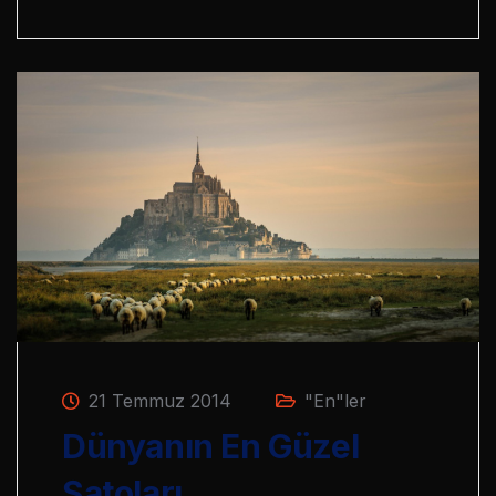
21 Temmuz 2014
"En"ler
Dünyanın En Güzel
Şatoları