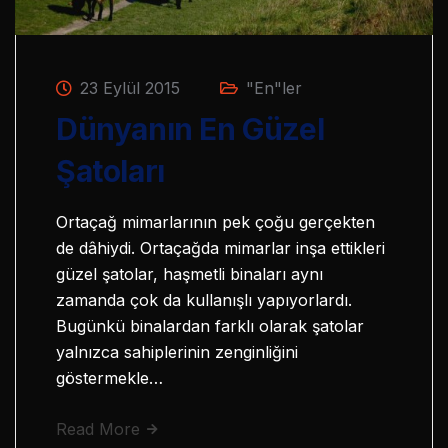
23 Eylül 2015
"En"ler
Dünyanın En Güzel
Şatoları
Ortaçağ mimarlarının pek çoğu gerçekten
de dâhiydi. Ortaçağda mimarlar inşa ettikleri
güzel şatolar, haşmetli binaları aynı
zamanda çok da kullanışlı yapıyorlardı.
Bugünkü binalardan farklı olarak şatolar
yalnızca sahiplerinin zenginliğini
göstermekle…
Read More