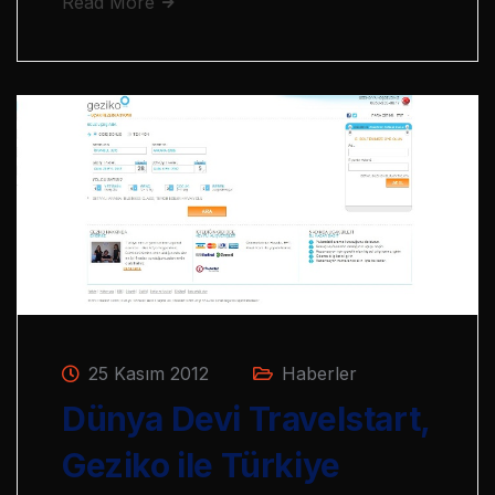
Read More
25 Kasım 2012
Haberler
Dünya Devi Travelstart,
Geziko ile Türkiye