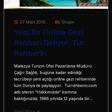
27 Mart 2016
Girişim
Yeni Bir Online Gezi
Rehberi Geliyor, Tur
Rehberin
Malezya Turizm Ofisi Pazarlama Müdürü
Çağrı Sağlık, bugüne kadar edindiği
tecrübeyi yeni açtığı online gezi rehberinde
tüm Dünya ile paylaşıyor. Turrehberin.com
adlı sitenin “Hakkımızda” kısmına
baktığınızda, 1986 yılında 12 yaşında bir…
Read More