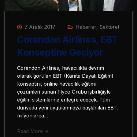
7 Aralık 2017
Haberler
,
Sektörel
Corendon Airlines, EBT
Konseptine Geçiyor
Corendon Airlines, havacılıkta devrim
olarak görülen EBT (Kanıta Dayalı Eğitim)
konseptini, online havacılık eğitimi
çözümleri sunan Flyco Grubu işbirliğiyle
eğitim sistemlerine entegre edecek. Tüm
dünyada yeni uygulanmaya başlanılan EBT,
milyonlarca…
Read More