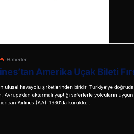
Haberler
nes’tan Amerika Uçak Bileti Fırs
n ulusal havayolu şirketlerinden biridir. Türkiye’ye doğruda
vrupa’dan aktarmalı yaptığı seferlerle yolcuların uygun f
American Airlines (AA), 1930′da kuruldu…