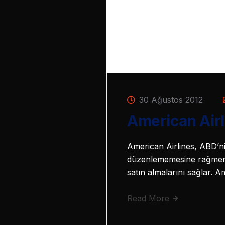
30 Ağustos 2012
American Airli
American Airlines, ABD’ni
düzenlememesine rağmen, A
satın almalarını sağlar. 
Read More