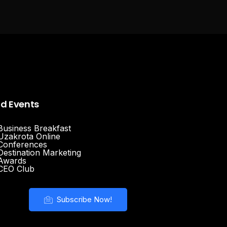
nd Events
Business Breakfast
Uzakrota Online
Conferences
Destination Marketing
Awards
CEO Club
Subscribe Now!