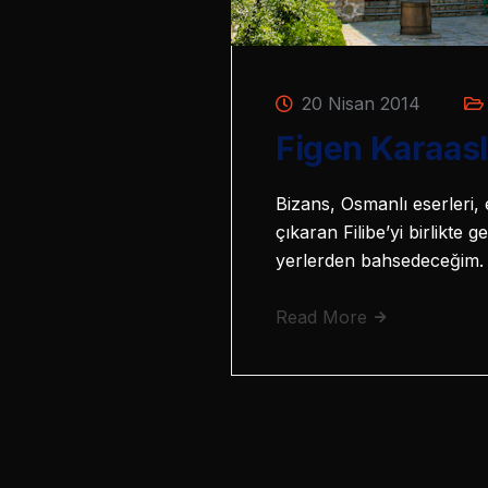
20 Nisan 2014
Figen Karaasla
Bizans, Osmanlı eserleri, 
çıkaran Filibe’yi birlikt
yerlerden bahsedeceğim.
Read More