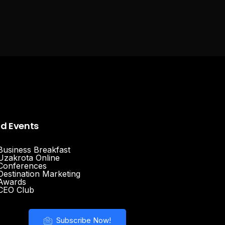
nd Events
Business Breakfast
Uzakrota Online
Conferences
Destination Marketing
Awards
CEO Club
Subscribe Now!