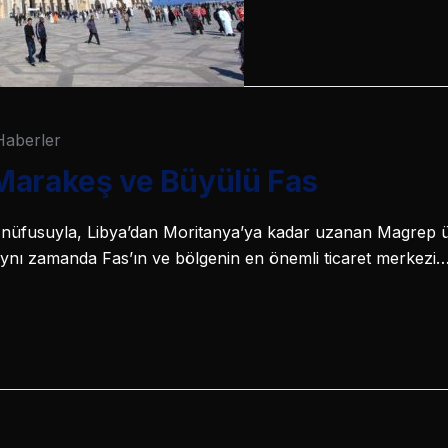
Haberler
Marakeş ve Büyülü Fas
nüfusuyla, Libya’dan Moritanya’ya kadar uzanan Magrep ül
ynı zamanda Fas’ın ve bölgenin en önemli ticaret merkezi