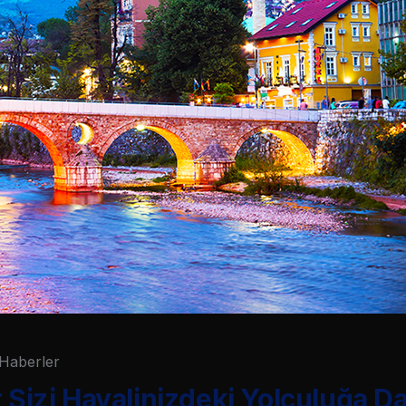
Haberler
r Sizi Hayalinizdeki Yolculuğa D