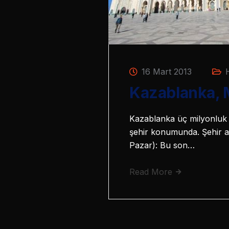
16 Mart 2013
Kazablanka, 
Kazablanka üç milyonluk 
şehir konumunda. Şehir a
Pazar): Bu son…
Read More