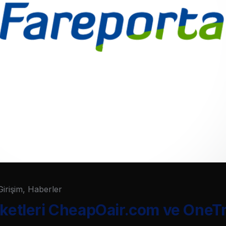
Girişim
,
Haberler
rketleri CheapOair.com ve OneT