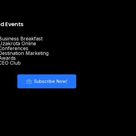
nd Events
Business Breakfast
Uzakrota Online
Conferences
Destination Marketing
Awards
CEO Club
Subscribe Now!