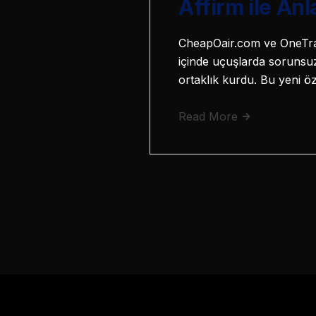
Affirm ile Anl
CheapOair.com ve OneTrave
içinde uçuşlarda sorunsuz 
ortaklık kurdu. Bu yeni öz
Read More