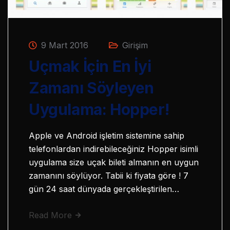
9 Mart 2016
Girişim
Uçmak İçin En İyi
Zamanı Söyleyen
Uygulama: Hopper!
Apple ve Android işletim sistemine sahip
telefonlardan indirebileceğiniz Hopper isimli
uygulama size uçak bileti almanın en uygun
zamanını söylüyor. Tabii ki fiyata göre ! 7
gün 24 saat dünyada gerçekleştirilen…
Read More