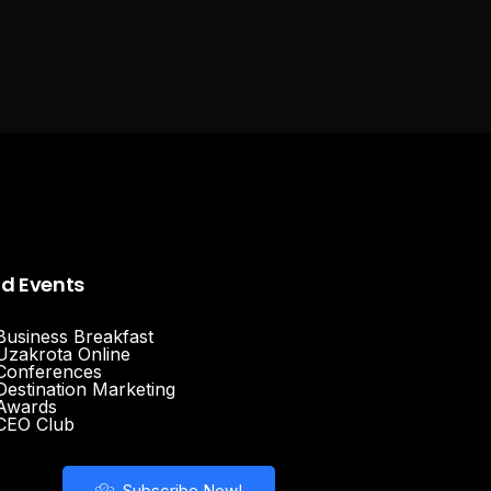
nd Events
Business Breakfast
Uzakrota Online
Conferences
Destination Marketing
Awards
CEO Club
Subscribe Now!