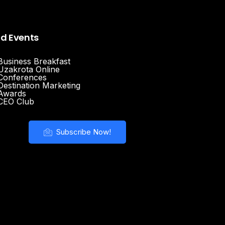
nd Events
Business Breakfast
Uzakrota Online
Conferences
Destination Marketing
Awards
CEO Club
Subscribe Now!