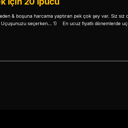
 için 20 İpucu
zbeden & boşuna harcama yaptıran pek çok şey var. Siz siz o
 Uçuşunuzu seçerken… 1) En ucuz fiyatlı dönemlerde uçun