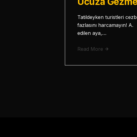
Ucuza Gezmek
Tatildeyken turistleri ce
fazlasını harcamayın! A.
edilen aya,…
Read More