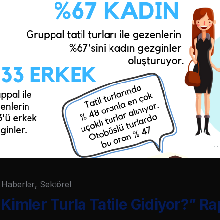
Haberler
,
Sektörel
Kimler Turla Tatile Gidiyor?” R