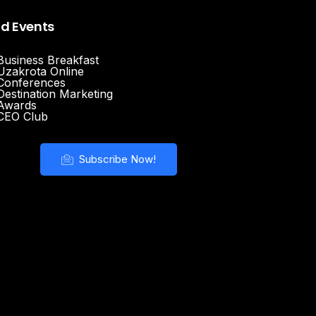
nd Events
Business Breakfast
Uzakrota Online
Conferences
Destination Marketing
Awards
CEO Club
Subscribe Now!