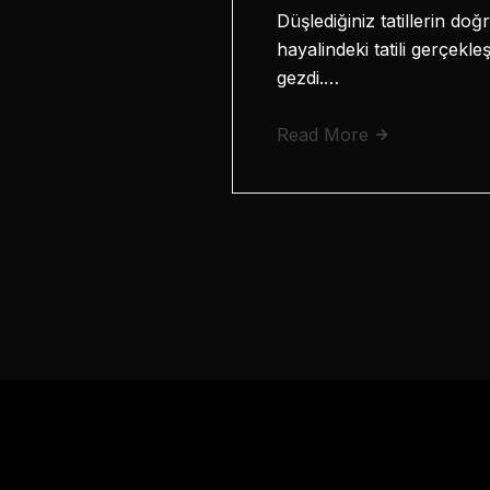
Düşlediğiniz tatillerin do
hayalindeki tatili gerçekle
gezdi.…
Read More