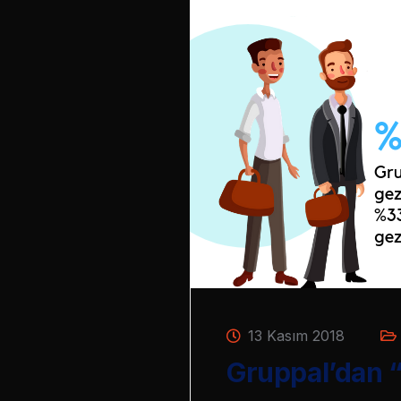
13 Kasım 2018
Gruppal’dan “