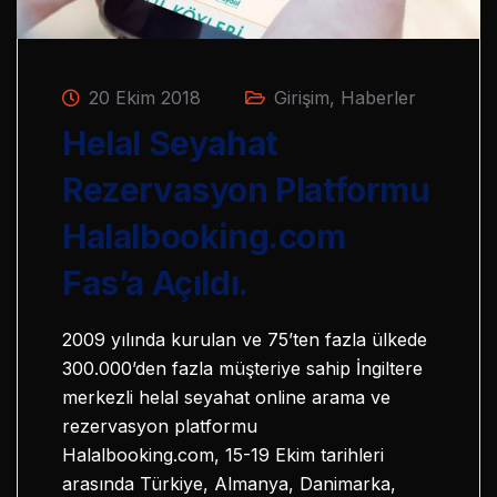
20 Ekim 2018
Girişim
,
Haberler
Helal Seyahat
Rezervasyon Platformu
Halalbooking.com
Fas’a Açıldı.
2009 yılında kurulan ve 75’ten fazla ülkede
300.000’den fazla müşteriye sahip İngiltere
merkezli helal seyahat online arama ve
rezervasyon platformu
Halalbooking.com, 15-19 Ekim tarihleri
arasında Türkiye, Almanya, Danimarka,