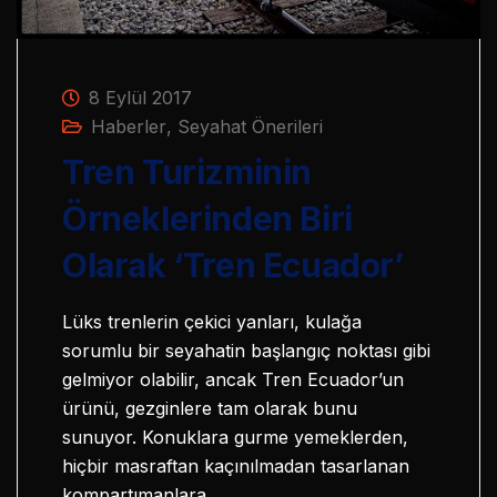
8 Eylül 2017
Haberler
,
Seyahat Önerileri
Tren Turizminin
Örneklerinden Biri
Olarak ‘Tren Ecuador’
Lüks trenlerin çekici yanları, kulağa
sorumlu bir seyahatin başlangıç noktası gibi
gelmiyor olabilir, ancak Tren Ecuador’un
ürünü, gezginlere tam olarak bunu
sunuyor. Konuklara gurme yemeklerden,
hiçbir masraftan kaçınılmadan tasarlanan
kompartımanlara,…