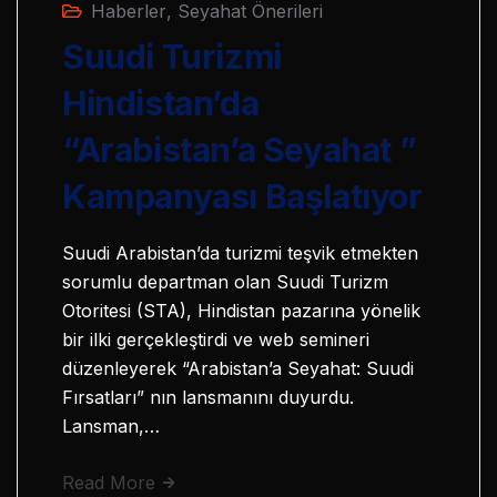
Haberler
,
Seyahat Önerileri
Suudi Turizmi
Hindistan’da
“Arabistan’a Seyahat ”
Kampanyası Başlatıyor
Suudi Arabistan’da turizmi teşvik etmekten
sorumlu departman olan Suudi Turizm
Otoritesi (STA), Hindistan pazarına yönelik
bir ilki gerçekleştirdi ve web semineri
düzenleyerek “Arabistan’a Seyahat: Suudi
Fırsatları” nın lansmanını duyurdu.
Lansman,…
Read More