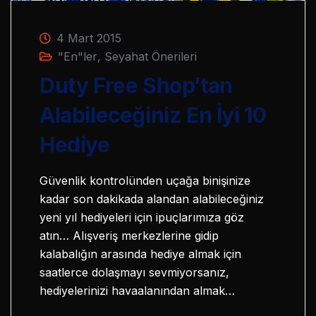
4 Mart 2015
"En"ler
,
Seyahat Önerileri
Duty Free Shop’tan
Alabileceğiniz En İyi 10
Hediye
Güvenlik kontrolünden uçağa binişinize
kadar son dakikada alandan alabileceğiniz
yeni yıl hediyeleri için ipuçlarımıza göz
atın… Alışveriş merkezlerine gidip
kalabalığın arasında hediye almak için
saatlerce dolaşmayı sevmiyorsanız,
hediyelerinizi havaalanından almak…