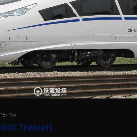
"En"ler
ızlı Trenleri