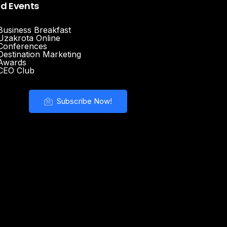
nd Events
Business Breakfast
Uzakrota Online
Conferences
Destination Marketing
Awards
CEO Club
Subscribe Now!