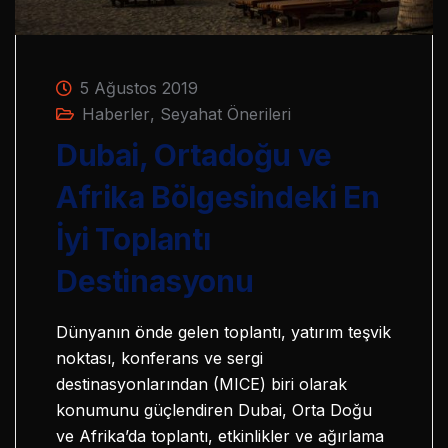
5 Ağustos 2019
Haberler
,
Seyahat Önerileri
Dubai, Ortadoğu ve
Afrika Bölgesindeki En
İyi Toplantı
Destinasyonu
Dünyanın önde gelen toplantı, yatırım teşvik
noktası, konferans ve sergi
destinasyonlarından (MICE) biri olarak
konumunu güçlendiren Dubai, Orta Doğu
ve Afrika’da toplantı, etkinlikler ve ağırlama