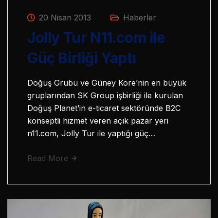
20 Nisan 2013
Haberler
Jolly Tur N11.com ile
Güç Birliği Yaptı
Doğuş Grubu ve Güney Kore’nin en büyük
gruplarından SK Group işbirliği ile kurulan
Doğuş Planet’in e-ticaret sektöründe B2C
konseptli hizmet veren açık pazar yeri
n11.com, Jolly Tur ile yaptığı güç…
Read More