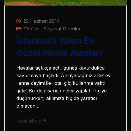
22 Haziran 2014
"En"ler
,
Seyahat Önerileri
İstanbul’a Yakın En
Güzel Piknik Alanları
Havalar açtıkça açtı, güneş kavurdukça
kavurmaya başladı. Anlayacağınız artık evi
-anne deyimi ile- otel gibi kullanma vakti
geldi. Biz de dışarıda neler yapılabilir diye
düşünürken, aklımıza hiç de yaratıcı
olmayan…
Read More