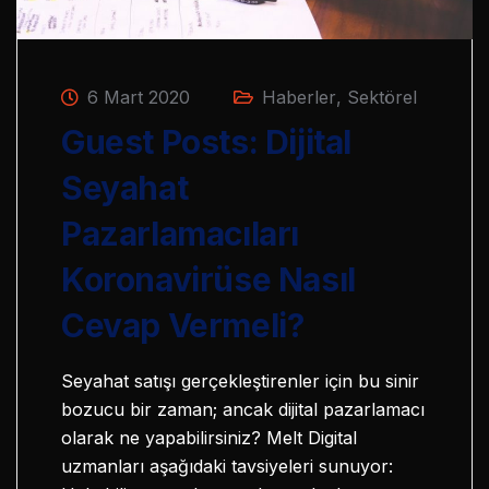
6 Mart 2020
Haberler
,
Sektörel
Guest Posts: Dijital
Seyahat
Pazarlamacıları
Koronavirüse Nasıl
Cevap Vermeli?
Seyahat satışı gerçekleştirenler için bu sinir
bozucu bir zaman; ancak dijital pazarlamacı
olarak ne yapabilirsiniz? Melt Digital
uzmanları aşağıdaki tavsiyeleri sunuyor: