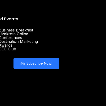
nd Events
Business Breakfast
Uzakrota Online
Conferences
Destination Marketing
Awards
CEO Club
Subscribe Now!