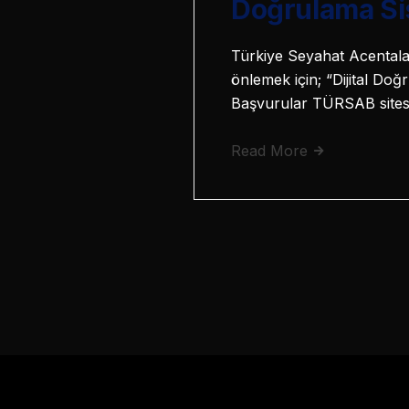
Doğrulama Sis
Türkiye Seyahat Acentalar
önlemek için; “Dijital Doğ
Başvurular TÜRSAB sites
Read More