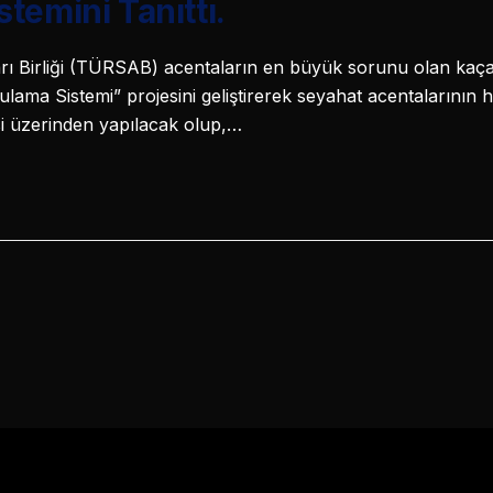
temini Tanıttı.
ı Birliği (TÜRSAB) acentaların en büyük sorunu olan kaçak 
rulama Sistemi” projesini geliştirerek seyahat acentalarının 
i üzerinden yapılacak olup,…