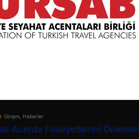
Girişim
,
Haberler
 Acenta Faaliyetlerini Önlemek i