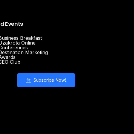
nd Events
Business Breakfast
Uzakrota Online
Conferences
Destination Marketing
Awards
CEO Club
Subscribe Now!