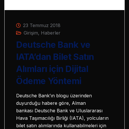
23 Temmuz 2018
Girişim
,
Haberler
Deutsche Bank ve
IATA’dan Bilet Satın
Alımları için Dijital
Ödeme Yöntemi
Deutsche Bank’ın blogu üzerinden
duyurduğu habere göre, Alman
bankası Deutsche Bank ve Uluslararası
Hava Taşımacılığı Birliği (IATA), yolcuların
bilet satın alımlarında kullanabilmeleri için