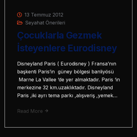
13 Temmuz 2012
Seyahat Önerileri
Çocuklarla Gezmek
İsteyenlere Eurodisney
Disneyland Paris ( Eurodisney ) Fransa’nın
başkenti Paris’in güney bölgesi banliyösü
Marne La Vallee ‘de yer almaktadır. Paris ‘in
merkezine 32 km.uzaklıktadır. Disneyland
Paris ,iki ayrı tema parkı ,alışveriş ,yemek…
Read More