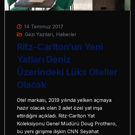
14 Temmuz 2017
Gezi Yazıları
,
Haberler
Ritz-Carlton’un Yeni
Yatları Deniz
Üzerindeki Lüks Oteller
Olacak
Otel markası, 2019 yılında yelken açmaya
hazır olacak olan 3 adet özel yat inşa
ettirdiğini açıkladı. Ritz-Carlton Yat
Koleksiyonu Genel Müdürü Doug Prothero,
bu yeni girişime ilişkin CNN Seyahat