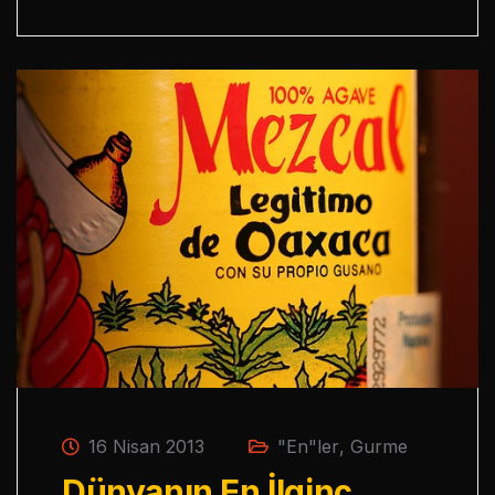
16 Nisan 2013
"En"ler
,
Gurme
Dünyanın En İlginç