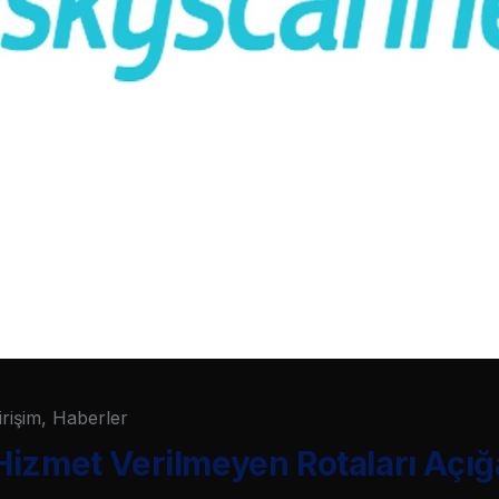
irişim
,
Haberler
izmet Verilmeyen Rotaları Açığ