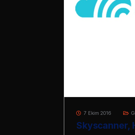
7 Ekim 2016
G
Skyscanner, H