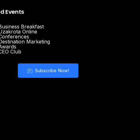
nd Events
Business Breakfast
Uzakrota Online
Conferences
Destination Marketing
Awards
CEO Club
Subscribe Now!