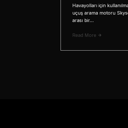
Havayolları için kullanılm
uçuş arama motoru Skysca
arası bir…
Read More