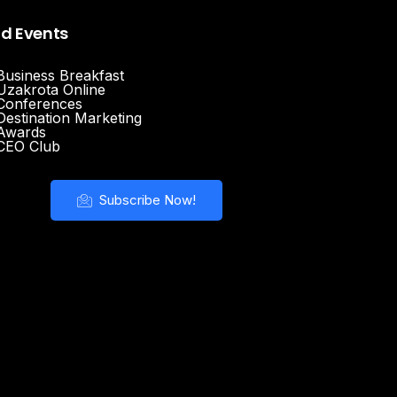
nd Events
Business Breakfast
Uzakrota Online
Conferences
Destination Marketing
Awards
CEO Club
Subscribe Now!