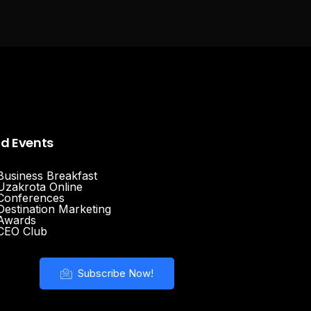
nd Events
Business Breakfast
Uzakrota Online
Conferences
Destination Marketing
Awards
CEO Club
Subscribe Now!