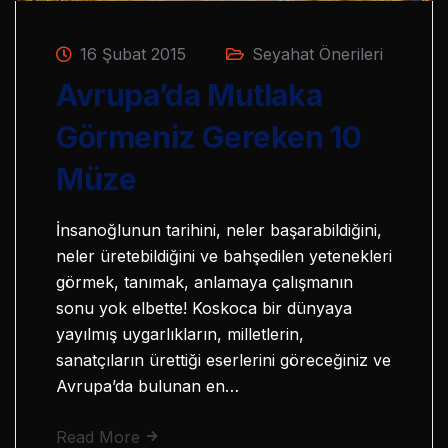
16 Şubat 2015
Seyahat Önerileri
Avrupa’da Mutlaka
Görmeniz Gereken 10
Müze
İnsanoğlunun tarihini, neler başarabildiğini,
neler üretebildiğini ve bahşedilen yetenekleri
görmek, tanımak, anlamaya çalışmanın
sonu yok elbette! Koskoca bir dünyaya
yayılmış uygarlıkların, milletlerin,
sanatçıların ürettiği eserlerini göreceğiniz ve
Avrupa’da bulunan en…
Read More