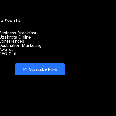
nd Events
Business Breakfast
Uzakrota Online
Conferences
Destination Marketing
Awards
CEO Club
Subscribe Now!