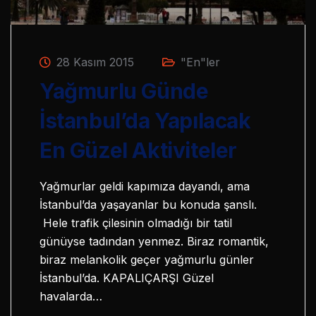
28 Kasım 2015
"En"ler
Yağmurlu Günde
İstanbul’da Yapılacak
En Güzel Aktiviteler
Yağmurlar geldi kapımıza dayandı, ama
İstanbul’da yaşayanlar bu konuda şanslı.
Hele trafik çilesinin olmadığı bir tatil
günüyse tadından yenmez. Biraz romantik,
biraz melankolik geçer yağmurlu günler
İstanbul’da. KAPALIÇARŞI Güzel
havalarda…