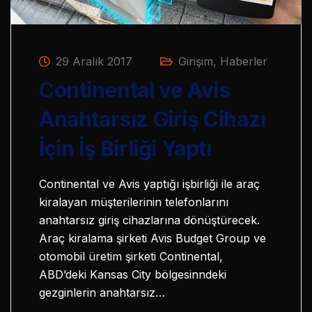
29 Aralık 2017
Girişim
,
Haberler
Continental ve Avis
Anahtarsız Giriş Cihazı
İçin İş Birliği Yaptı
Continental ve Avis yaptığı işbirliği ile araç
kiralayan müşterilerinin telefonlarını
anahtarsız giriş cihazlarına dönüştürecek.
Araç kiralama şirketi Avis Budget Group ve
otomobil üretim şirketi Continental,
ABD’deki Kansas City bölgesinndeki
gezginlerin anahtarsız…