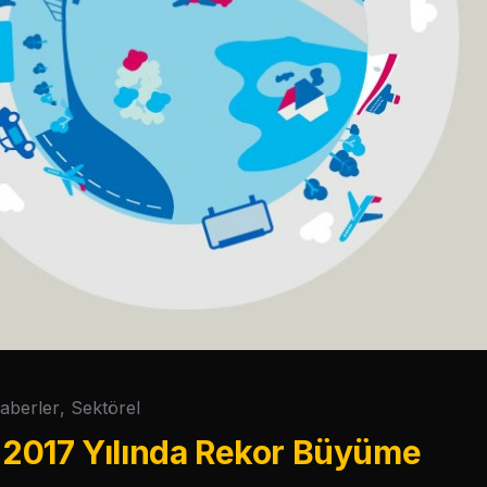
aberler
,
Sektörel
2017 Yılında Rekor Büyüme