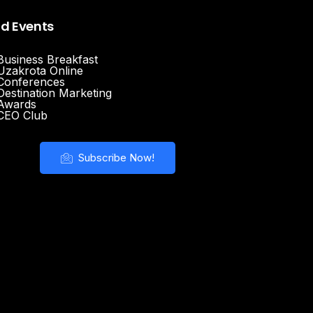
nd Events
Business Breakfast
Uzakrota Online
Conferences
Destination Marketing
Awards
CEO Club
Subscribe Now!