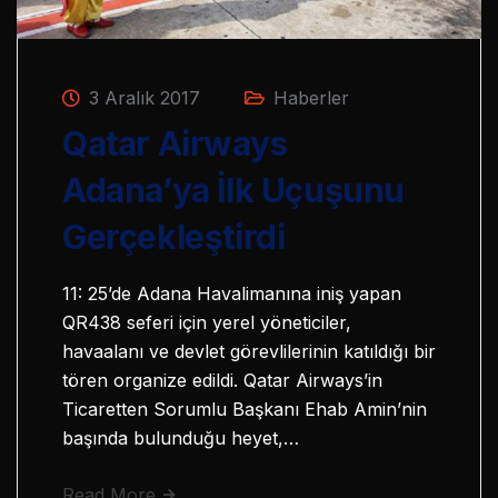
3 Aralık 2017
Haberler
Qatar Airways
Adana’ya İlk Uçuşunu
Gerçekleştirdi
11: 25’de Adana Havalimanına iniş yapan
QR438 seferi için yerel yöneticiler,
havaalanı ve devlet görevlilerinin katıldığı bir
tören organize edildi. Qatar Airways’in
Ticaretten Sorumlu Başkanı Ehab Amin’nin
başında bulunduğu heyet,…
Read More