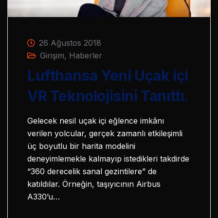
26 Ağustos 2018
Girişim
,
Haberler
Lufthansa Yeni Uçak içi
VR Teknolojisini Tanıttı.
Gelecek nesil uçak içi eğlence imkânı
verilen yolcular, gerçek zamanlı etkileşimli
üç boyutlu bir harita modelini
deneyimlemekle kalmayıp istedikleri takdirde
“360 derecelik sanal gezintilere” de
katıldılar. Örneğin, taşıyıcının Airbus
A330’u…