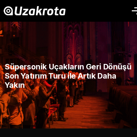
Süpersonik Uçakların Geri Dönüşü
Son Yatırım Turu ile Artık Daha
Yakın