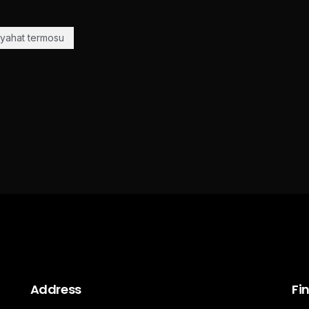
eyahat termosu
Address
Fi