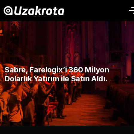
Sabre, Farelogix’i 360 Milyon
Dolarlık Yatırım ile Satın Aldı.