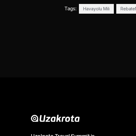
Tags:
Havayolu Mili
Rebat