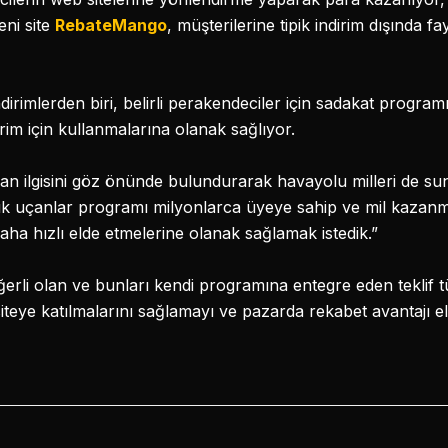
eni site
RebateMango
, müşterilerine tipik indirim dışında f
rimlerden biri, belirli perakendeciler için sadakat programı
irim için kullanmalarına olanak sağlıyor.
 olan ilgisini göz önünde bulundurarak havayolu milleri de 
sık uçanlar programı milyonlarca üyeye sahip ve mil kaza
ha hızlı elde etmelerine olanak sağlamak istedik.”
eğerli olan ve bunları kendi programına entegre eden teklif 
 siteye katılmalarını sağlamayı ve pazarda rekabet avantajı 