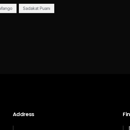
eMango
Sadakat Puanı
Address
Fi