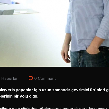
,
Haberler
0 Comment
alışveriş yapanlar için uzun zamandır çevrimiçi ürünleri 
erinin bir yolu oldu.
cilerin web sitelerine yönlendirme yaparak para kazanıyor