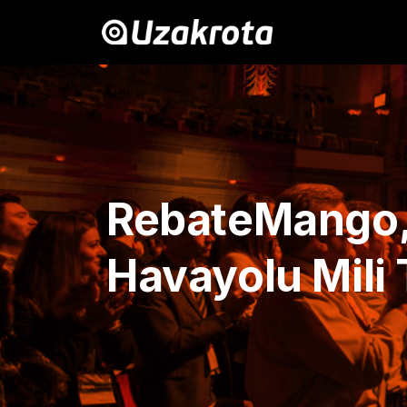
RebateMango, 
Havayolu Mili 