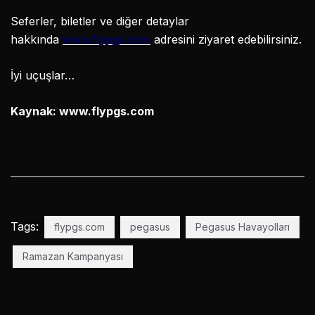
Seferler, biletler ve diğer detaylar
hakkında
www.flypgs.com
adresini ziyaret edebilirsiniz.
İyi uçuşlar…
Kaynak: www.flypgs.com
Tags:
flypgs.com
pegasus
Pegasus Havayolları
Ramazan Kampanyası