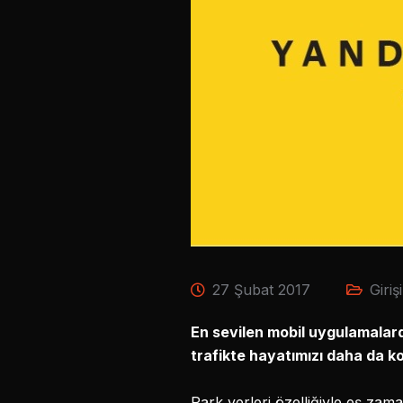
27 Şubat 2017
Giriş
En sevilen mobil uygulamalarda
trafikte hayatımızı daha da kol
Park yerleri özelliğiyle eş zam