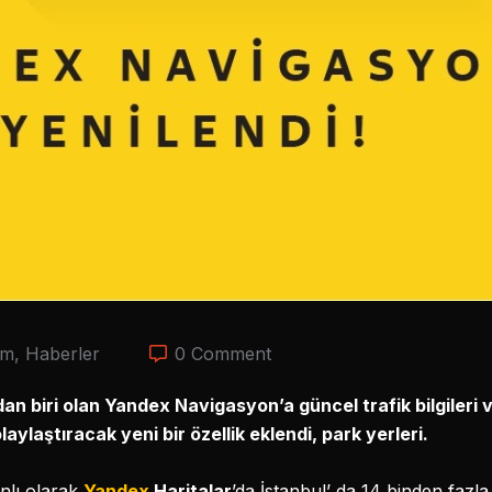
im
,
Haberler
0 Comment
n biri olan Yandex Navigasyon’a güncel trafik bilgileri v
aylaştıracak yeni bir özellik eklendi, park yerleri.
anlı olarak
Yandex
Haritalar
’da İstanbul’ da 14 binden fazl