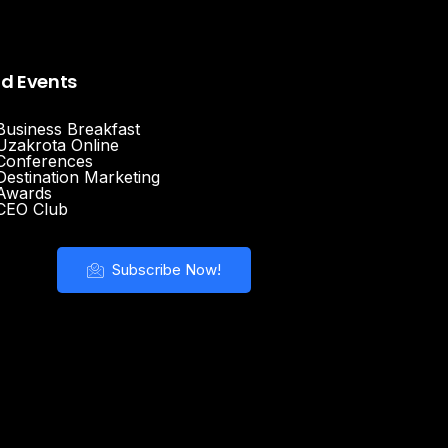
nd Events
Business Breakfast
Uzakrota Online
Conferences
Destination Marketing
Awards
CEO Club
Subscribe Now!