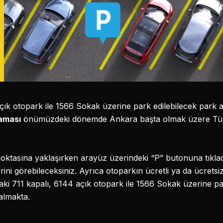
açık otopark ile 1566 Sokak üzerine park edilebilecek park al
aması
önümüzdeki dönemde Ankara başta olmak üzere Türkiy
noktasına yaklaşırken arayüz üzerindeki “P” butonuna tıklad
rini görebileceksiniz. Ayrıca otoparkın ücretli ya da ücret
ki 711 kapalı, 6144 açık otopark ile 1566 Sokak üzerine pa
 almakta.