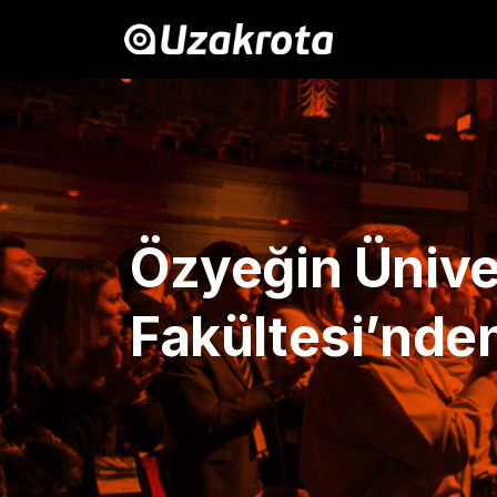
Özyeğin Üniver
Fakültesi’nde