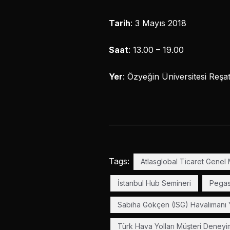
Tarih
: 3 Mayıs 2018
Saat
: 13.00 – 19.00
Yer
: Özyeğin Üniversitesi Reş
Tags:
Atlasglobal Ticaret Genel
İstanbul Hub Semineri
Pegas
Sabiha Gökçen (ISG) Havalimanı 
Türk Hava Yolları Müşteri Deneyi