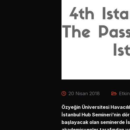
20 Nisan 2018
Etkin
Özyeğin Üniversitesi Havacılık
İstanbul Hub Semineri’nin dö
başlayacak olan seminerde İst
akademisyenler tarafından y