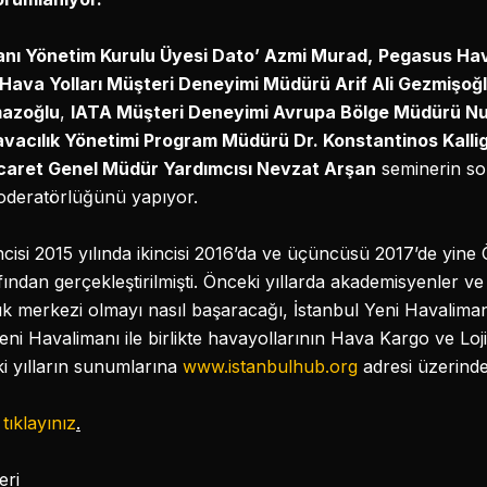
nı Yönetim Kurulu Üyesi Dato’ Azmi Murad,
Pegasus Hav
Hava Yolları Müşteri Deneyimi Müdürü Arif Ali Gezmişoğ
mazoğlu
,
IATA Müşteri Deneyimi Avrupa Bölge Müdürü N
avacılık Yönetimi Program Müdürü Dr. Konstantinos Kalli
icaret Genel Müdür Yardımcısı Nevzat Arşan
seminerin so
oderatörlüğünü yapıyor.
incisi 2015 yılında ikincisi 2016’da ve üçüncüsü 2017’de yine
fından gerçekleştirilmişti. Önceki yıllarda akademisyenler ve 
lık merkezi olmayı nasıl başaracağı, İstanbul Yeni Havalimanı
eni Havalimanı ile birlikte havayollarının Hava Kargo ve Lojist
eki yılların sunumlarına
www.istanbulhub.org
adresi üzerinde
n
tıklayınız
.
eri