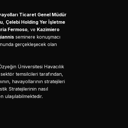
ayolları Ticaret Genel Müdür
lu
,
Çelebi Holding Yer İşletme
uria Fermoso
, ve
Kazimiero
giannis
seminere konuşmacı
nunda gerçekleşecek olan
 Özyeğin Üniversitesi Havacılık
sektör temsilcileri tarafından,
nın, havayollarının stratejileri
ik Stratejilerinin nasıl
n ulaşılabilmektedir.