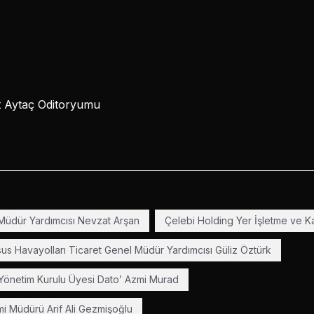
at Aytaç Oditoryumu
 Müdür Yardımcısı Nevzat Arşan
Çelebi Holding Yer İşletme ve K
us Havayolları Ticaret Genel Müdür Yardımcısı Güliz Öztürk
Yönetim Kurulu Üyesi Dato’ Azmi Murad
mi Müdürü Arif Ali Gezmişoğlu