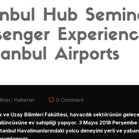
likler
,
Haberler
0 Comment
 ve Uzay Bilimleri Fakültesi, havacılık sektörünün gelec
rdüncüsüne ev sahipliği yapıyor. 3 Mayıs 2018 Perşembe
anbul Havalimanlarındaki yolcu deneyimi yerli ve yabancı
orumlanıyor.