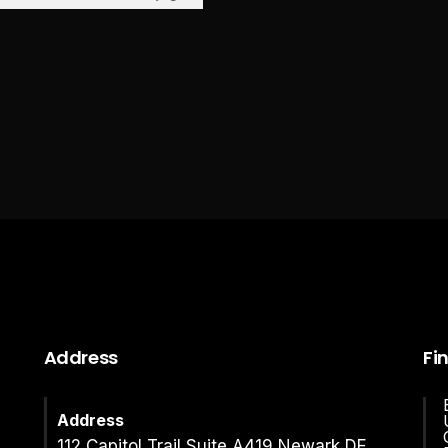
Address
Fi
Address
112 Capitol Trail Suite A419 Newark DE,