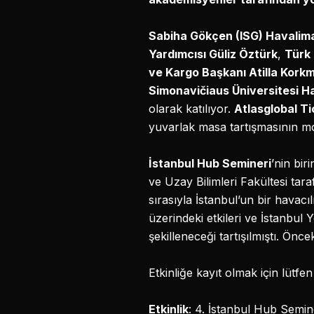
Sabiha Gökçen (ISG) Havalima
Yardımcısı Güliz Öztürk
,
Türk 
ve Kargo Başkanı Atilla Kork
Simonavičiaus Üniversitesi H
olarak katılıyor.
Atlasglobal T
yuvarlak masa tartışmasının m
İstanbul Hub Semineri
’nin bir
ve Uzay Bilimleri Fakültesi tara
sırasıyla İstanbul’un bir havacı
üzerindeki etkileri ve İstanbul Y
şekilleneceği tartışılmıştı. Önc
Etkinliğe kayıt olmak için lütfe
Etkinlik
: 4. İstanbul Hub Semin